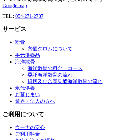
Google map
TEL :
054-271-2787
サービス
粉骨
六価クロムについて
手元供養品
海洋散骨
海洋散骨の料金・コース
委託海洋散骨の流れ
貸切及び合同乗船海洋散骨の流れ
永代供養
お墓じまい
業界・法人の方へ
ご利用について
ウーナの安心
ご利用料金