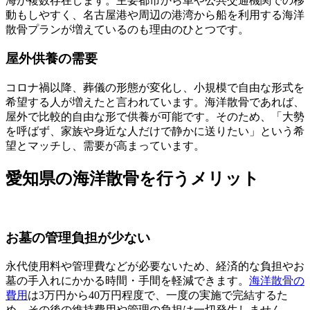
海が複数存在します。主要都市から車や公共交通機関での移
動もしやすく、名古屋港や周辺の港湾から船を利用する海洋
散骨プランが増えているのも理由のひとつです。
屋外供養の需要
コロナ禍以降、葬儀の形態が変化し、小規模で自由な形式を
希望する人が増えたと言われています。
海洋散骨であれば、
屋外で比較的自由な形で供養が可能です。そのため、「大勢
を呼ばず、家族や身近な人だけで静かに送りたい」という希
望とマッチし、需要が高まっています。
愛知県の海洋散骨を行うメリット
お墓の管理負担が少ない
永代使用料や管理費などが必要ないため、経済的な負担やお
墓の手入れにかかる時間・手間を軽減できます。
海洋散骨の
費用
は3万円から40万円程度で、一度の実施で完結するた
め、その後の維持費用や管理の負担は一切発生しません。