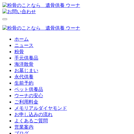
ホーム
ニュース
粉骨
手元供養品
海洋散骨
お墓じまい
永代供養
生前予約
ペット供養品
ウーナの安心
ご利用料金
メモリアルダイヤモンド
お申し込みの流れ
よくあるご質問
営業案内
ブログ