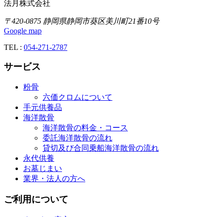
法月株式会社
〒420-0875 静岡県静岡市葵区美川町21番10号
Google map
TEL :
054-271-2787
サービス
粉骨
六価クロムについて
手元供養品
海洋散骨
海洋散骨の料金・コース
委託海洋散骨の流れ
貸切及び合同乗船海洋散骨の流れ
永代供養
お墓じまい
業界・法人の方へ
ご利用について