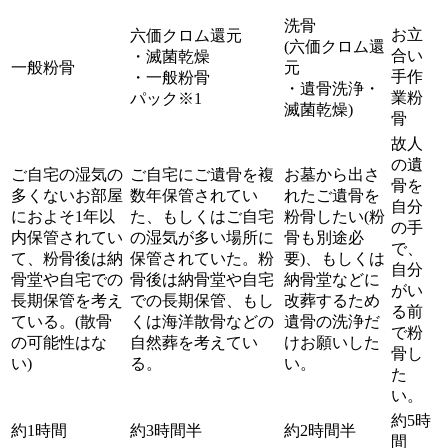
洗骨
お立
六価クロム還元
(六価クロム還
合い
・滅菌乾燥
一般粉骨
元
手作
・一般粉骨
・遺骨洗浄・
業粉
パック※1
滅菌乾燥)
骨
故人
の遺
ご自宅の湿気の
ご自宅にご遺骨を複
お墓から出さ
骨を
多くないお部屋
数年保管されてい
れたご遺骨を
自分
におよそ1年以
た、もしくはご自宅
粉骨したい(粉
の手
内保管されてい
の湿気が多い場所に
骨も別途必
で、
て、粉骨後は納
保管されていた。粉
要)、もしくは
自分
骨堂や自宅での
骨後は納骨堂や自宅
納骨堂などに
がい
長期保管を考え
での長期保管、もし
改葬するため
る前
ている。(散骨
くは海洋散骨などの
遺骨の洗浄だ
で粉
の可能性はな
自然葬を考えてい
けお願いした
骨し
い)
る。
い。
た
い。
約5時
約1時間
約3時間半
約2時間半
間