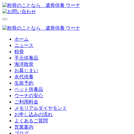
ホーム
ニュース
粉骨
手元供養品
海洋散骨
お墓じまい
永代供養
生前予約
ペット供養品
ウーナの安心
ご利用料金
メモリアルダイヤモンド
お申し込みの流れ
よくあるご質問
営業案内
ブログ