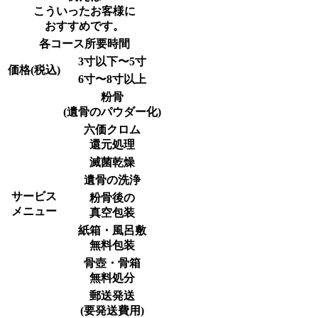
こういったお客様に
おすすめです。
各コース所要時間
3寸以下〜5寸
価格(税込)
6寸〜8寸以上
粉骨
(遺骨のパウダー化)
六価クロム
還元処理
滅菌乾燥
遺骨の洗浄
サービス
粉骨後の
メニュー
真空包装
紙箱・風呂敷
無料包装
骨壺・骨箱
無料処分
郵送発送
(要発送費用)