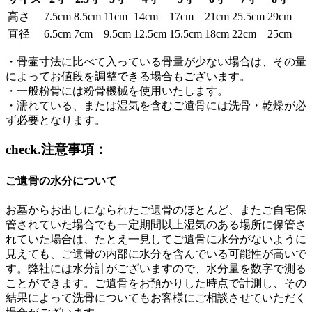
高さ
7.5cm
8.5cm
11cm
14cm
17cm
21cm
25.5cm
29cm
直径
6.5cm
7cm
9.5cm
12.5cm
15.5cm
18cm
22cm
25cm
・骨壷寸法に比べて入っている骨量が少ない場合は、その量
によってお値段を調整できる場合もございます。
・一般粉骨には粉骨機械を使用いたします。
・濡れている、または湿気を含むご遺骨には洗骨・乾燥が必
ず必要となります。
check.
注意事項：
ご遺骨の水分について
お墓からお出しになられたご遺骨のほとんど、またご自宅保
管されていた場合でも一定期間以上湿気のある場所に保管さ
れていた場合は、たとえ一見してご遺骨に水分がないように
見えても、ご遺骨の内部に水分を含んでいる可能性が高いで
す。弊社には水分計がございますので、水分量を数字で測る
ことができます。ご遺骨をお預かりした時点で計測し、その
結果によって洗骨についてもお客様にご相談させていただく