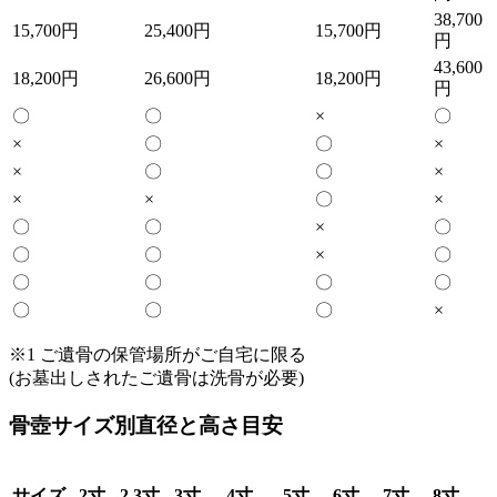
38,700
15,700円
25,400円
15,700円
円
43,600
18,200円
26,600円
18,200円
円
〇
〇
×
〇
×
〇
〇
×
×
〇
〇
×
×
×
〇
×
〇
〇
×
〇
〇
〇
×
〇
〇
〇
〇
〇
〇
〇
〇
×
※1 ご遺骨の保管場所がご自宅に限る
(お墓出しされたご遺骨は洗骨が必要)
骨壺サイズ別直径と高さ目安
サイズ
2寸
2.3寸
3寸
4寸
5寸
6寸
7寸
8寸