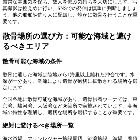
厳粛な雰囲気を保ち、故人を偲ぶ気持ちを大切にします。写
真撮影は控えめに行い、SNSでの発信は慎重に判断しましょ
う。他の船舶や釣り人に配慮し、静かに散骨を行うことが重
要です。
散骨場所の選び方：可能な海域と避け
るべきエリア
散骨可能な海域の条件
散骨に適した海域は陸地から1海里以上離れた沖合です。水
深が十分あり、潮流により遺骨が適切に拡散される場所を選
定します。
全国各地に散骨可能な海域があり、遺骨供養ウーナでは、東
京湾、駿河湾、大阪湾など36箇所で実施されています。各海
域の特性を理解し、適切な場所を選択することが重要です。
絶対に避けるべき場所一覧
海水浴場、マリンレジャー施設周辺、港湾施設、漁場、養殖