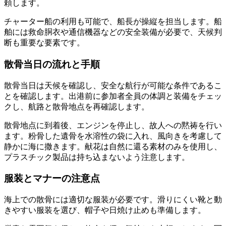
頼します。
チャーター船の利用も可能で、船長が操縦を担当します。船
舶には救命胴衣や通信機器などの安全装備が必要で、天候判
断も重要な要素です。
散骨当日の流れと手順
散骨当日は天候を確認し、安全な航行が可能な条件であるこ
とを確認します。出港前に参加者全員の体調と装備をチェッ
クし、航路と散骨地点を再確認します。
散骨地点に到着後、エンジンを停止し、故人への黙祷を行い
ます。粉骨した遺骨を水溶性の袋に入れ、風向きを考慮して
静かに海に撒きます。献花は自然に還る素材のみを使用し、
プラスチック製品は持ち込まないよう注意します。
服装とマナーの注意点
海上での散骨には適切な服装が必要です。滑りにくい靴と動
きやすい服装を選び、帽子や日焼け止めも準備します。