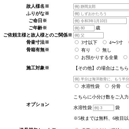
故人様名
※
ふりがな
※
ご命日
※
ご年齢
※
歳
ご依頼主様と故人様とのご関係
※
骨壷寸法
※
3寸以下
4〜5寸
骨箱有無
※
有り
無し
お預かりする全量
施工対象
※
【その他】の場合はこちら
水溶性袋
分骨
こちらに小分け数をご入力
オプション
水溶性袋
袋 
※5枚までは無料、6枚目以