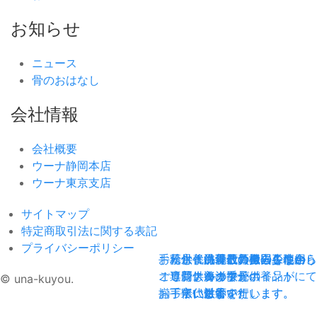
お知らせ
ニュース
骨のおはなし
会社情報
会社概要
ウーナ静岡本店
ウーナ東京支店
サイトマップ
特定商取引法に関する表記
プライバシーポリシー
手元供養品
お墓じまい
粉骨・洗骨
永代供養
海洋散骨
現代の暮らしに合う
墓石の撤去工事から
最新機器を使⽤し
ご負担の少ない、
全国各地の
オリジナルの手元供養品が
ご遺骨供養まで
専⾨スタッフが
新しいカタチの
海洋散骨ポイントにて
© una-kuyou.
揃っています。
お手伝いします。
丁寧に対応いたします。
永代供養です。
散骨を行います。