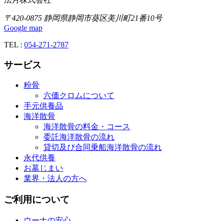
〒420-0875 静岡県静岡市葵区美川町21番10号
Google map
TEL :
054-271-2787
サービス
粉骨
六価クロムについて
手元供養品
海洋散骨
海洋散骨の料金・コース
委託海洋散骨の流れ
貸切及び合同乗船海洋散骨の流れ
永代供養
お墓じまい
業界・法人の方へ
ご利用について
ウーナの安心