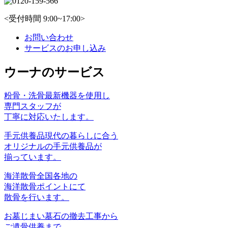
<受付時間 9:00~17:00>
お問い合わせ
サービスのお申し込み
ウーナのサービス
粉骨・洗骨
最新機器を使⽤し
専⾨スタッフが
丁寧に対応いたします。
手元供養品
現代の暮らしに合う
オリジナルの手元供養品が
揃っています。
海洋散骨
全国各地の
海洋散骨ポイントにて
散骨を行います。
お墓じまい
墓石の撤去工事から
ご遺骨供養まで