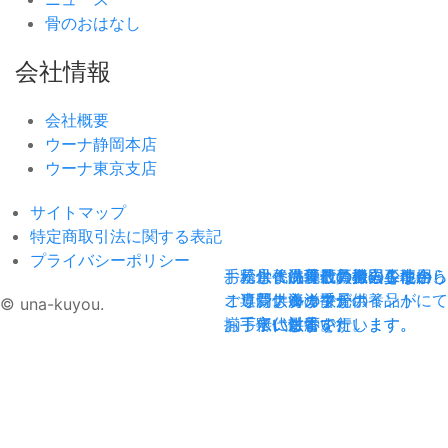
骨のおはなし
会社情報
会社概要
ウーナ静岡本店
ウーナ東京支店
サイトマップ
特定商取引法に関する表記
プライバシーポリシー
手元供養品
お墓じまい
粉骨・洗骨
永代供養
海洋散骨
現代の暮らしに合う
墓石の撤去工事から
最新機器を使⽤し
ご負担の少ない、
全国各地の
オリジナルの手元供養品が
ご遺骨供養まで
専⾨スタッフが
新しいカタチの
海洋散骨ポイントにて
© una-kuyou.
揃っています。
お手伝いします。
丁寧に対応いたします。
永代供養です。
散骨を行います。