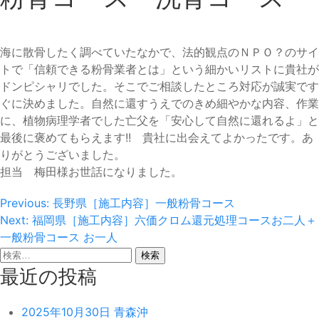
海に散骨したく調べていたなかで、法的観点のＮＰＯ？のサイ
トで「信頼できる粉骨業者とは」という細かいリストに貴社が
ドンピシャリでした。そこでご相談したところ対応が誠実です
ぐに決めました。自然に還すうえでのきめ細やかな内容、作業
に、植物病理学者でした亡父を「安心して自然に還れるよ」と
最後に褒めてもらえます!! 貴社に出会えてよかったです。あ
りがとうございました。
担当 梅田様お世話になりました。
投
Previous:
長野県［施工内容］一般粉骨コース
Next:
福岡県［施工内容］六価クロム還元処理コースお二人＋
稿
一般粉骨コース お一人
ナ
検
索:
最近の投稿
ビ
ゲ
2025年10月30日 青森沖