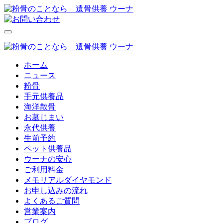
ホーム
ニュース
粉骨
手元供養品
海洋散骨
お墓じまい
永代供養
生前予約
ペット供養品
ウーナの安心
ご利用料金
メモリアルダイヤモンド
お申し込みの流れ
よくあるご質問
営業案内
ブログ