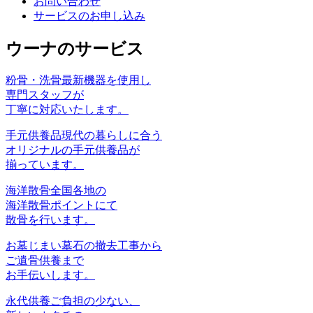
お問い合わせ
サービスのお申し込み
ウーナのサービス
粉骨・洗骨
最新機器を使⽤し
専⾨スタッフが
丁寧に対応いたします。
手元供養品
現代の暮らしに合う
オリジナルの手元供養品が
揃っています。
海洋散骨
全国各地の
海洋散骨ポイントにて
散骨を行います。
お墓じまい
墓石の撤去工事から
ご遺骨供養まで
お手伝いします。
永代供養
ご負担の少ない、