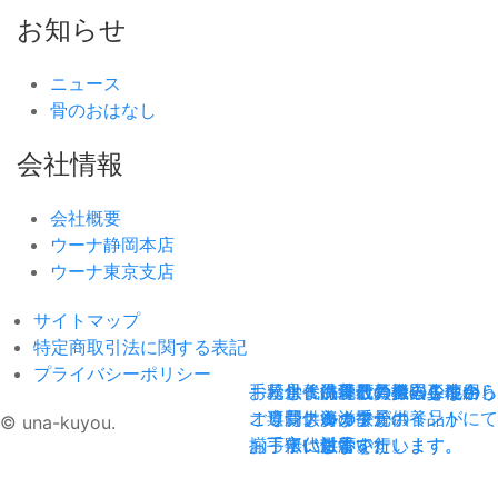
お知らせ
ニュース
骨のおはなし
会社情報
会社概要
ウーナ静岡本店
ウーナ東京支店
サイトマップ
特定商取引法に関する表記
プライバシーポリシー
手元供養品
お墓じまい
粉骨・洗骨
永代供養
海洋散骨
現代の暮らしに合う
墓石の撤去工事から
最新機器を使⽤し
ご負担の少ない、
全国各地の
オリジナルの手元供養品が
ご遺骨供養まで
専⾨スタッフが
新しいカタチの
海洋散骨ポイントにて
© una-kuyou.
揃っています。
お手伝いします。
丁寧に対応いたします。
永代供養です。
散骨を行います。