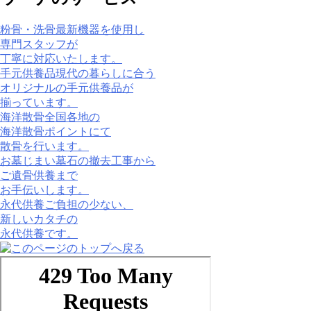
粉骨・洗骨
最新機器を使⽤し
専⾨スタッフが
丁寧に対応いたします。
手元供養品
現代の暮らしに合う
オリジナルの手元供養品が
揃っています。
海洋散骨
全国各地の
海洋散骨ポイントにて
散骨を行います。
お墓じまい
墓石の撤去工事から
ご遺骨供養まで
お手伝いします。
永代供養
ご負担の少ない、
新しいカタチの
永代供養です。